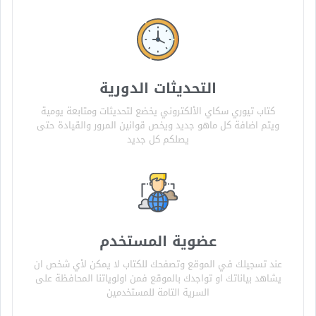
التحديثات الدورية
كتاب تيوري سكاي الألكتروني يخضع لتحديثات ومتابعة يومية
ويتم اضافة كل ماهو جديد ويخص قوانين المرور والقيادة حتى
يصلكم كل جديد
عضوية المستخدم
عند تسجيلك في الموقع وتصفحك للكتاب لا يمكن لأي شخص ان
يشاهد بياناتك او تواجدك بالموقع فمن اولوياتنا المحافظة على
السرية التامة للمستخدمين