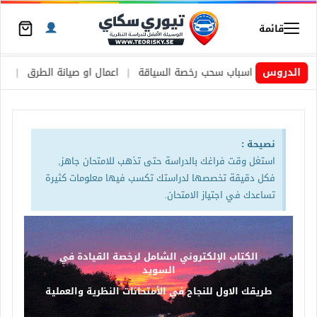
قائمة
ويد
|
الدروس
اسباب سحب رخصة السياقة
|
اعمال او صيانة الطرق
|
الأطارات 
نصيحة :
استغل وقت فراغك بالدراسة حتى تذهب للامتحان جاهز,
فكل دقيقة تخصصها لدراستك تكسب فيها معلومات كثيرة
تساعدك في اجتياز الامتحان.
الكتاب الإلكتروني الشامل لرخصة القيادة في
السويد
طريقك الاول للنجاح في الأمتحانات النظرية والعملية