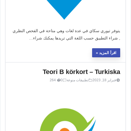
يتوفر تيوري سكاي في عدة لغات وهي متاحة في الفحص النظري
, شراء التطبيق حسب اللغة التي تريدها يمكنك شراء…
اقرأ المزيد
Teori B körkort – Turkiska
فبراير 18, 2023
تطبيقات منوعة
0
264