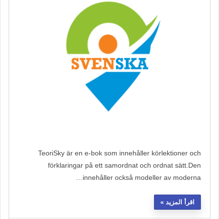
TeoriSky är en e-bok som innehåller körlektioner och
förklaringar på ett samordnat och ordnat sätt.Den
innehåller också modeller av moderna…
اقرأ المزيد