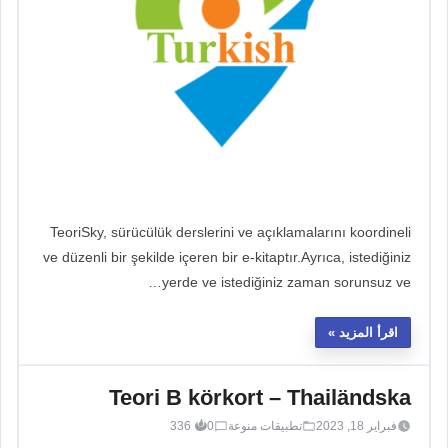
TeoriSky, sürücülük derslerini ve açıklamalarını koordineli
ve düzenli bir şekilde içeren bir e-kitaptır.Ayrıca, istediğiniz
yerde ve istediğiniz zaman sorunsuz ve…
اقرأ المزيد
Teori B körkort – Thailändska
فبراير 18, 2023
تطبيقات منوعة
0
336