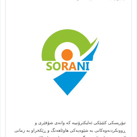
تیۆریسکی کتێبێکی ئەلیکترۆنییە کە وانەی شۆفێری و
ڕوونکردنەوەکانی بە شێوەیەکی هاوئاهەنگ و ڕێکخراو بە زمانی