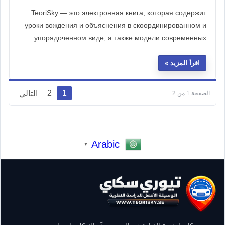
TeoriSky — это электронная книга, которая содержит
уроки вождения и объяснения в скоординированном и
упорядоченном виде, а также модели современных…
اقرأ المزيد
ت
2
1
التالي
الصفحة 1 من 2
ع
د
د
Arabic
▼
ص
ف
ح
ا
ت
ا