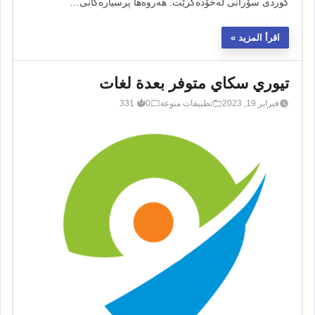
کوردی سۆرانی لەخۆدەگرێت. هەروەها پرسیارەکانی…
اقرأ المزيد
تيوري سكاي متوفر بعدة لغات
فبراير 19, 2023
تطبيقات منوعة
0
331