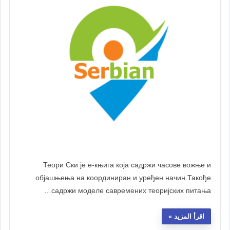
Теори Ски је е-књига која садржи часове вожње и
објашњења на координиран и уређен начин.Такође
садржи моделе савремених теоријских питања…
اقرأ المزيد