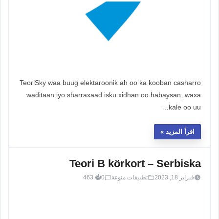
TeoriSky waa buug elektaroonik ah oo ka kooban casharro
waditaan iyo sharraxaad isku xidhan oo habaysan, waxa
kale oo uu…
اقرأ المزيد
Teori B körkort – Serbiska
فبراير 18, 2023
تطبيقات منوعة
0
463