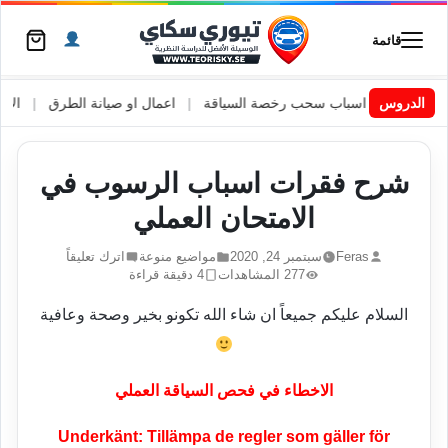
قائمة
|
الدروس
اسباب سحب رخصة السياقة
|
اعمال او صيانة الطرق
|
الأطارات الصيف
شرح فقرات اسباب الرسوب في
الامتحان العملي
Feras
سبتمبر 24, 2020
مواضيع منوعة
اترك تعليقاً
277 المشاهدات
4 دقيقة قراءة
السلام عليكم جميعاً ان شاء الله تكونو بخير وصحة وعافية
الاخطاء في فحص السياقة العملي
Underkänt: Tillämpa de regler som gäller för