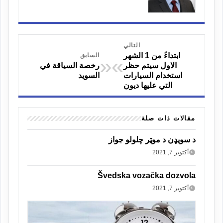
التالي
ابتداءً من 1 الشهر
السابق
«
»
الاول سيتم حظر
رخصة السياقة في
استخدام السيارات
السويد
التي عليها ديون
مقالات ذات صلة
د سویډن د موټر چلولو جواز
أكتوبر 7, 2021
Švedska vozačka dozvola
أكتوبر 7, 2021