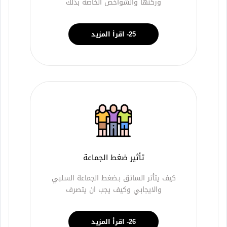
وركنها والشواخص الخاصة بذلك
25- اقرأ المزيد
تأثير ضغط الجماعة
كيف يتأثر السائق بـضغط الجماعة السلبي
والايجابي وكيف يجب ان يتصرف
26- اقرأ المزيد