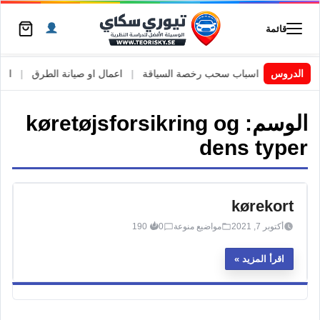
قائمة
 السويد
|
الدروس
اسباب سحب رخصة السياقة
|
اعمال او صيانة الطرق
|
الأطا
الوسم:
køretøjsforsikring og
dens typer
kørekort
أكتوبر 7, 2021
مواضيع منوعة
0
190
اقرأ المزيد