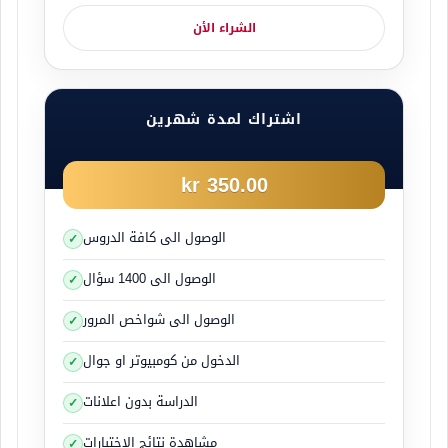
وقم بوضع مثلث التحذير على مسافة مناسبة لتنبيه
الشراء الأن
باقي حركة المرور .
تجد في الاوتوستراد لوحات وشواخص اساسية ومنها
اشتراك لمدة شهرين
التالي :
يكون هناك لوحة صغيرة لونها صفراء وهي ترمز الى
350.00 kr
رقم المخرج وتعني ايضاً ان الطريق دولي
الوصول الى كافة الدروس
الوصول الى 1400 سؤال
الوصول الى شواخص المرور
لوحة المخرج
الدخول من كومبيوتر او جوال
الدراسة بدون اعلانات
مشاهدة نتائج الاختبارات