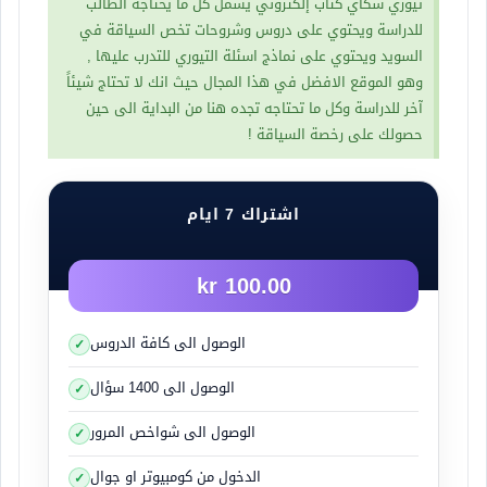
اولا سوف نتكلم عن القيادة في الأوتوسترادات
تيوري سكاي كتاب إلكتروني يشمل كل ما يحتاجه الطالب
للدراسة ويحتوي على دروس وشروحات تخص السياقة في
السويد ويحتوي على نماذج اسئلة التيوري للتدرب عليها ,
وهو الموقع الافضل في هذا المجال حيث انك لا تحتاج شيئاً
آخر للدراسة وكل ما تحتاجه تجده هنا من البداية الى حين
حصولك على رخصة السياقة !
اشتراك 7 ايام
100.00 kr
الوصول الى كافة الدروس
الأوتوستراد : يمكن ان يكون به ثلاث حقول للقيادة بها
الوصول الى 1400 سؤال
والسرعة القصوى تكون 120 كم بالساعة ويعتبر طريق
دولي ويكون بأمتداد مستقيم ويكون عريض ولا يوجد به
الوصول الى شواخص المرور
تقاطعات مع طرق اخرى كما انه لا يوجد به عوائق او
الدخول من كومبيوتر او جوال