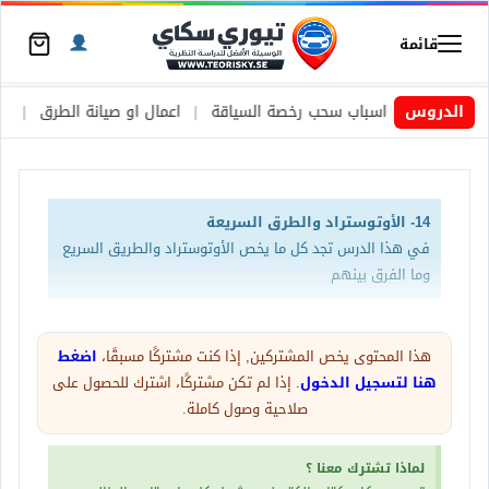
قائمة
يد
|
الدروس
اسباب سحب رخصة السياقة
|
اعمال او صيانة الطرق
|
الأطارات 
14- الأوتوستراد والطرق السريعة
في هذا الدرس تجد كل ما يخص الأوتوستراد والطريق السريع
وما الفرق بينهم
شرح عن الأوتوستراد والطريق السريع وما الفرق بينهم
هذا المحتوى يخص المشتركين, إذا كنت مشتركًا مسبقًا،
اضغط
وكيفية التصرف اثناء القيادة فيهم والتي من شأنها ان
هنا لتسجيل الدخول
. إذا لم تكن مشتركًا، اشترك للحصول على
صلاحية وصول كاملة.
تفيد المتدرب والقارئ حيث اني سوف اقوم بشرح كل ما
يساعد السائق اثناء قيادته مركبته .
لماذا تشترك معنا ؟