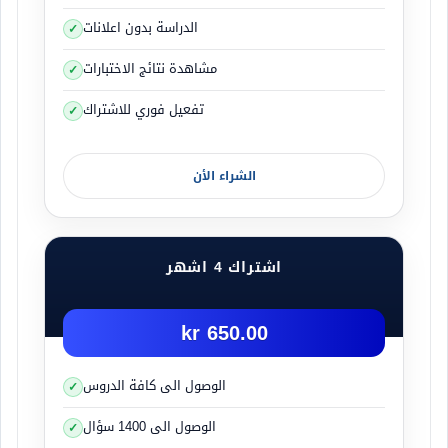
الدراسة بدون اعلانات
مشاهدة نتائج الاختبارات
تفعيل فوري للاشتراك
فهذا اللوحات الصغيرة ذات اللون الأزرق والأصفر تعني
ان المنعطف حاد وعندها كن حذر جداً وهدئ سرعتك
بالوقت المناسب .
الشراء الأن
ثانياً سوف اشرح عن القيادة في الطريق السريع
اشتراك 4 اشهر
650.00 kr
الوصول الى كافة الدروس
الوصول الى 1400 سؤال