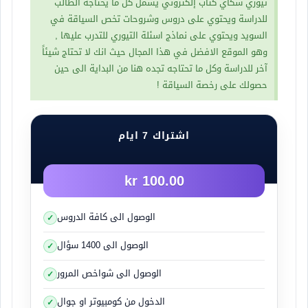
تيوري سكاي كتاب إلكتروني يشمل كل ما يحتاجه الطالب
للدراسة ويحتوي على دروس وشروحات تخص السياقة في
السويد ويحتوي على نماذج اسئلة التيوري للتدرب عليها ,
مصطلحات الوزن
وهو الموقع الافضل في هذا المجال حيث انك لا تحتاج شيئاً
آخر للدراسة وكل ما تحتاجه تجده هنا من البداية الى حين
وزن الخدمة Tjänstevikt
:
سيارة فارغة من
حصولك على رخصة السياقة !
الحمولة بما في ذلك السائق 70 كيلوغرام تقريباً .
الحمولة القصوى Max last
:
الحمولة القصوى
المسموح بها وفقاً لشهادة تسجيل السيارة .
اشتراك 7 ايام
الوزن الشامل Totalvikt
:
وزن الخدمة الفعلية +
الحمولة القصوى .
100.00 kr
الوزن المؤقت Bruttovikt
:
الوزن في وقت
معين اذا كانت مركبتك محملة فهذا مؤقتاً.
الوصول الى كافة الدروس
وزن الخدمة
Tjänstevikt
اذا اردت حساب وزن السيارة
الوصول الى 1400 سؤال
فعليك حساب وزن السائق مع السيارة
الوصول الى شواخص المرور
ولا يتم احتسابه كحمولة اضافية انما يتم حساب وزن
السيارة يشمل وزن السائق.
الدخول من كومبيوتر او جوال