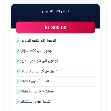
شاهد الصورة التوضيحية
اشتراك 45 يوم
300.00 kr
للتخلص من مشاكل ارتفاع او انخفاض ضغط الكعبرة
الوصول الى كافة الدروس
عليك ان تقوم بتوزيع الحمولة بشكل مناسب وجيد
الوصول الى 1400 سؤال
وعليك تثبيت الحمولة جيداً كي لا تتحرك من مكانها لأي
سبب
الوصول الى شواخص المرور
الدخول من كومبيوتر او جوال
الدراسة بدون اعلانات
مشاهدة نتائج الاختبارات
فرامل المقطورة
تفعيل فوري للاشتراك
يجب أن تكون المقطورة والتي يتجاوز وزنها عن