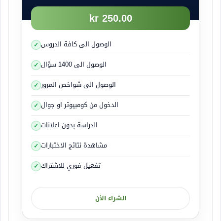
شاهد الصورة التوضيحية
250.00 kr
الوصول الى كافة الدروس
الوصول الى 1400 سؤال
انخفاض ضغط الكعبرة
الوصول الى شواخص المرور
انخفاض ضغط الكعبرة له تأثير كبير على خواص السيارة
الدخول من كومبيوتر او جوال
ايضاً وسببه الحمولة في جزء متأخر من المقطورة وليس
الدراسة بدون اعلانات
في مقدمتها وعند وضع الحمولة في جزء متأخر من
المقطورة
مشاهدة نتائج الاختبارات
فأنه يضغط مؤخرة المقطورة للأسفل مما يجعل الضغط
تفعيل فوري للاشتراك
على الكعبرة غير كافي وغير معتدل ويسحبها للأعلى
بفعل قوة الضغط في مؤخرة المقطورة
والتي سببها الحمولة ويسبب عدم تماسك للأطارات
الشراء الأن
الخلفية بالسيارة