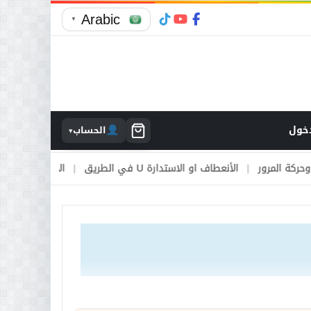
Arabic
▼
خول
الحساب
▾
ور
|
الأنعطاف او الاستدارة U في الطريق
|
الأوتوستراد والطرق السريع