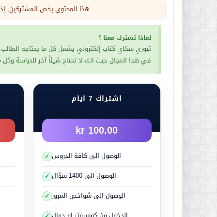
هذا المحتوى يخص المشتركين, إذا 
في عندما يريدون شيئا
لماذا تشترك معنا ؟
تيوري سكاي كتاب إلكتروني يشمل كل ما يحتاجه الطالب 
في هذا المجال حيث انك لا تحتاج شيئاً آخر للدراسة وكل
اشتراك 7 ايام
100.00 kr
الوصول الى كافة الدروس
ينتج الجسم كمية كبيرة من ا
والتعرق و زيا
الوصول الى 1400 سؤال
فالاستجابة للتوتر هي ط
الوصول الى شواخص المرور
فإن حالات التوتر أو التنبه
لكن عندما تزداد حالات الت
الدخول من كومبيوتر او جوال