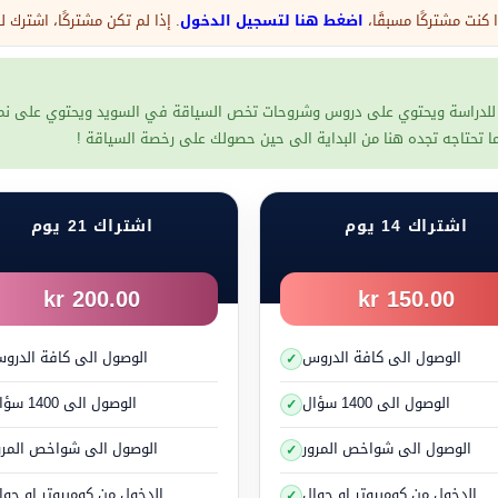
كنت مشتركًا مسبقًا،
اضغط هنا لتسجيل الدخول
. إذا لم تكن مشتركًا، اشترك
ً بشدة يفقدون القدرة على التركيز وأخذ قرارات صحيحة وهذا يسبب
للدراسة ويحتوي على دروس وشروحات تخص السياقة في السويد ويحتوي على نماذج
 ما تحتاجه تجده هنا من البداية الى حين حصولك على رخصة السياقة !
اشتراك 14 يوم
اشتراك 21 يوم
200.00 kr
150.00 kr
خلال حالات الخوف أو التوتر
الوصول الى كافة الدروس
الوصول الى كافة الدرو
لمواد الكيميائية الكورتيزول و الأدرينالين و النور أدرينالين التي تس
دة تنبه العضلات. هذه العوامل جميعها تساعدك في حماية نفسك في 
الوصول الى 1400 سؤال
الوصول الى 1400 سؤال
ريقة الجسم لحمايتك ومساعدتك على البقاء متنبهاً. على سبيل المثا
الوصول الى شواخص المرور
الوصول الى شواخص المرو
 قد تنقذ حياتك و تعطيك قوة إضافية لحماية نفسك من الخطر، أو تساعد
وتر، ويحدث ذلك نتيجة أوضاع بسيطة يومية و اعتيادية، يتحول التوتر ا
الدخول من كومبيوتر او جوال
الدخول من كومبيوتر او جوا