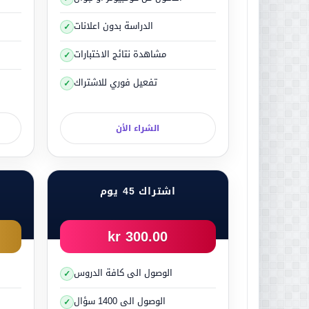
و يسبب مشاكل صحية للجسم 
الدراسة بدون اعلانات
كلها تنسبها للمرض، و هذ
مشاهدة نتائج الاختبارات
تفعيل فوري للاشتراك
ان القليل من التوتر قد
الشراء الأن
عندما يكون ال
ولكن عندما يصاب
اشتراك 45 يوم
تنبيه العضلات.
300.00 kr
ارتفاع ضغط الدم.
زيادة معدل التنفس.
الوصول الى كافة الدروس
شعور بضيق في التنفس.
بطئ في عملية الهضم.
الوصول الى 1400 سؤال