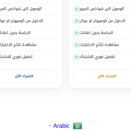
الوصول الى شواخص المرور
الوصول الى شواخص المرو
الدخول من كومبيوتر او جوال
الدخول من كومبيوتر او جوا
الدراسة بدون اعلانات
الدراسة بدون اعلانا
مشاهدة نتائج الاختبارات
مشاهدة نتائج الاختبارا
إن التعرض للتوتر لا يؤذي صحة الجسم فقط
تفعيل فوري للاشتراك
تفعيل فوري للاشترا
لوضع هي التي تؤثر، بمعنى آخر، كلما كانت ردة فعل الجسم تجاه حالا
الشراء الأن
الشراء الأن
ادت خطورة الإصابة بالأزمات القلبية و الأمراض المزمنة خلال السنوات ا
الأعراض المرافقة لحالات التوتر و الإجهاد:
تؤثر أعراض التوتر على صحتك الجسدية أو أفكارك و مشاعرك أو سلوك
Arabic
▼
علاج التوتر وطرق التغلب عليه: