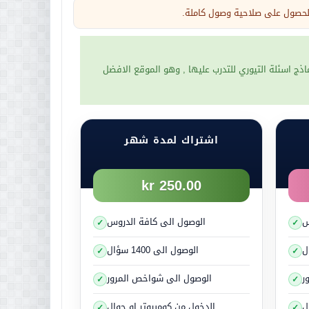
 للحصول على صلاحية وصول كاملة.
 مشكلة كبيرة للشخص.
 اسئلة التيوري للتدرب عليها , وهو الموقع الافضل
اشتراك لمدة شهر
250.00 kr
س
بب زيادة معدل ضربات القلب
الوصول الى كافة الدروس
حالات الخطر.
الوصول الى 1400 سؤال
ل في المواقف الخطيرة:
ر
الوصول الى شواخص المرور
ك لتفادي وقوع حادث مثلاً.
لبسيط لحالات توتر متأزمة
ل
الدخول من كومبيوتر او جوال