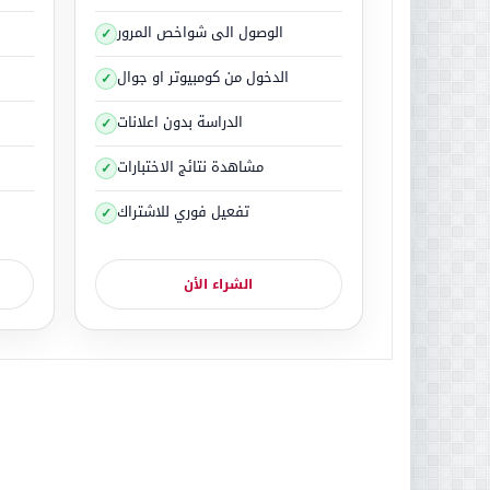
الشعور بالإرهاق.
الوصول الى شواخص المرور
بطئ الجهاز المناعي.
ارتفاع معدل ضربات القلب.
الدخول من كومبيوتر او جوال
عدم وجود الحافز أو التشجيع
الدراسة بدون اعلانات
تنبيه الجهاز العصبي
عدم القدرة على الاسترخاء أو النوم.
مشاهدة نتائج الاختبارات
تفعيل فوري للاشتراك
بل طريقة التعامل لهذا ا
الشراء الأن
كلما ازد
قد 