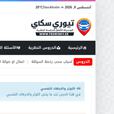
أغسطس 8, 2026
Stockholm
20°C
الرئيسية
الدروس النظرية
الأسئلة ال
 في السويد
|
الدروس
اسباب سحب رخصة السياقة
|
اعمال او صيانة الطرق
|
ا
66- التوتر والاجهاد النفسي
في هذا الدرس تجد ما يخص التوتر والاجهاد النفسي
ان الأجهاد والتوتر العصبي Stress يتكون لدى البشر عندما يقعون في ظروف تفوق طاقتهم ولا يستطيعون السيطرة عليها