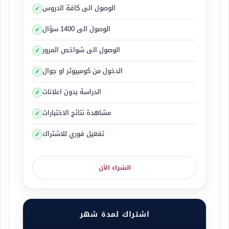
الوصول الى كافة الدروس
الوصول الى 1400 سؤال
زيت نظام الفرملة
الوصول الى شواخص المرور
صورة الغطاء
الدخول من كومبيوتر او جوال
الدراسة بدون اعلانات
مشاهدة نتائج الاختبارات
تفعيل فوري للاشتراك
زيت نظام الفرامل دائما ما توصي الشركة المصنعة
استبداله كل عامين أو أكثر بقليل، أو حينما تقود السيارة
الشراء الأن
مسافة معينة ، لكن يمكنك أيضا الأخذ بنصيحة مركز
الصيانة الذي يكشف على سيارتك لكي يطلعك على
مدة الإستخدام الخاصة بزيت الفرامل ومتى يجب تغييره .
اشتراك لمدة شهر
يجب تغيير زيت الفرامل بأنتظام لانه مع الوقت الزيت