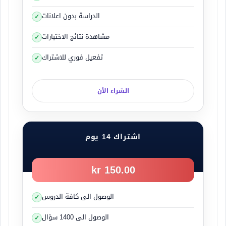
الدراسة بدون اعلانات
مشاهدة نتائج الاختبارات
تفعيل فوري للاشتراك
مياه تنظيف زجاج السيارة ايضاً من السوائل المهمة لان
السائق يحتاج الى استخدام المساحات في مختلف
الشراء الأن
الحالات في الصيف لأزالة الاوساخ والتراكمات الغبارية
وايضا في الشتاء لتنظيف الزجاج من الطين او الرواسب .
اشتراك 14 يوم
مياه الريداتير / المشع
شكل الغطاء
150.00 kr
الوصول الى كافة الدروس
الوصول الى 1400 سؤال