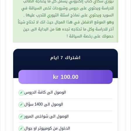
تيوري سكاي كتاب إلكتروني يشمل كل ما يحتاجه الطالب
للدراسة ويحتوي على دروس وشروحات تخص السياقة في
السويد ويحتوي على نماذج اسئلة التيوري للتدرب عليها ,
وهو الموقع الافضل في هذا المجال حيث انك لا تحتاج شيئاً
آخر للدراسة وكل ما تحتاجه تجده هنا من البداية الى حين
حصولك على رخصة السياقة !
زيت المحرك
هو زيت يستخدم لتزييت محركات الاحتراق
الداخلي. الغرض الأساسي هو تزييت الأجزاء المتحركة،
اشتراك 7 ايام
كما يقوم أيضا بتنظيف، ومنع تآكل, وتحسين الأداء,
وتبريد المحرك بإبعاد الحرارة عن الأجزاء المتحركة . عند
100.00 kr
فقدان الزيت او ظهور رمز على تابلوه السيارة يشير الى
زيت المحرك يجب التوقف فوراً لانه هناك خطورة ان
الوصول الى كافة الدروس
يصاب المحرك بضرر كبير.
الوصول الى 1400 سؤال
مياه المساحات
الوصول الى شواخص المرور
شكل الغطاء
الدخول من كومبيوتر او جوال