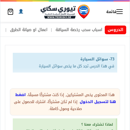
قائمة
سويد
|
الدروس
اسباب سحب رخصة السياقة
|
اعمال او صيانة الطرق
|
الأطارا
73- سوائل السيارة
في هذا الدرس تجد كل ما يخص سوائل السيارة
في هذه الصفحة سيتم الشرح عن حاويات السوائل في
السيارة والتي تشمل الزيوت والمياه والاغطية الخاصة
هذا المحتوى يخص المشتركين, إذا كنت مشتركًا مسبقًا،
اضغط
هنا لتسجيل الدخول
. إذا لم تكن مشتركًا، اشترك للحصول على
بكل حاوية
صلاحية وصول كاملة.
زيت المحرك
لماذا تشترك معنا ؟
شكل الغطاء