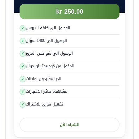
يسحب الى داخله ماء وبذلك تقل درجة غليانه .
250.00 kr
زيت الهيدروليك
الوصول الى كافة الدروس
صورة الغطاء
الوصول الى 1400 سؤال
الوصول الى شواخص المرور
الدخول من كومبيوتر او جوال
الدراسة بدون اعلانات
زيت نظام الهيدرويك يجعل التحكم بالمقود أسهل وهو
مشاهدة نتائج الاختبارات
ما أعطى السائق مزيداً من الراحه اثناء القياده فباتت
اليوم جميع شركات السيارات تسعى لتزويد مركباتها
تفعيل فوري للاشتراك
بنظام الهيدروليك وهو ما يجعل السائق يتحكم بعجلة
القيادة بسهولة تامة .
الشراء الأن