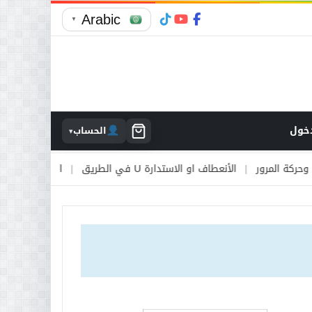
Arabic
▼
خول
الحساب
▾
رور
|
الأنعطاف او الاستدارة U في الطريق
|
الأوتوستراد والطرق السر