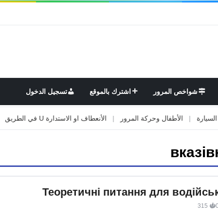
شواخص المرور
اشترك بالموقع
تسجيل الدخول
|
الأطفال وحركة المرور
|
الأنعطاف او الاستدارة U في الطريق
|
الأو
вказів
Теоретичні питання для водійськ
315