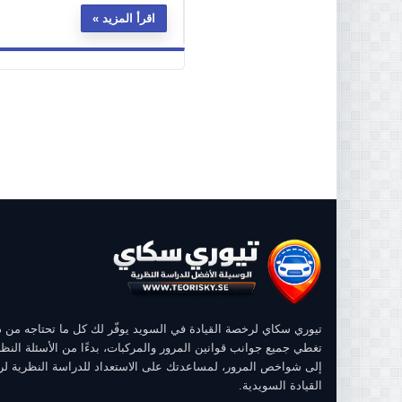
اقرأ المزيد
تيوري سكاي لرخصة القيادة في السويد يوفّر لك كل ما تحتاجه من
تغطي جميع جوانب قوانين المرور والمركبات، بدءًا من الأسئلة النظر
إلى شواخص المرور، لمساعدتك على الاستعداد للدراسة النظرية ل
القيادة السويدية.