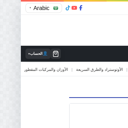
Arabic
▼
الحساب
▾
توستراد والطرق السريعة
|
الأوزان والمركبات المقطورة
|
الاصطدام بالمم