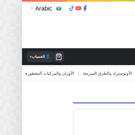
Arabic
▼
الحساب
▾
وستراد والطرق السريعة
|
الأوزان والمركبات المقطورة
|
الاصطدام بالممت