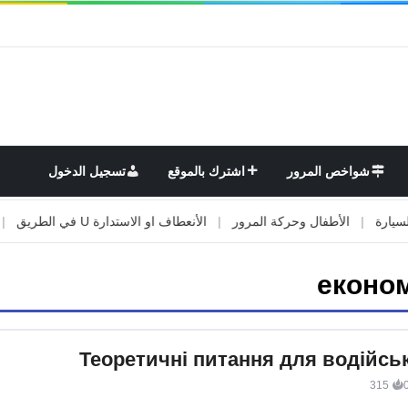
شواخص المرور
اشترك بالموقع
تسجيل الدخول
|
الأطفال وحركة المرور
|
الأنعطاف او الاستدارة U في الطريق
|
الأوت
економ
Теоретичні питання для водійськ
315