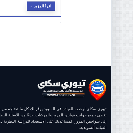
اقرأ المزيد
تيوري سكاي لرخصة القيادة في السويد يوفّر لك كل ما تحتاجه من
تغطي جميع جوانب قوانين المرور والمركبات، بدءًا من الأسئلة النظر
إلى شواخص المرور، لمساعدتك على الاستعداد للدراسة النظرية ل
القيادة السويدية.