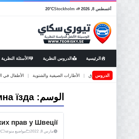
أغسطس 8, 2026
Stockholm
20°C
الرئيسية
الدروس النظرية
الأسئلة النظرية
اعمال او صيانة الطرق
الدروس
|
الأطارات الصيفية والشتوية
|
الأطفال في السيارة
الوسم:
на їзда
их прав у Швеції
مارس 8, 2022
مواضيع منوعة
0