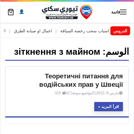
قائمة
السويد
|
الدروس
اسباب سحب رخصة السياقة
|
اعمال او صيانة الطرق
|
الأطار
الوسم:
зіткнення з майном
Теоретичні питання для
водійських прав у Швеції
مارس 8, 2022
مواضيع منوعة
0
315
اقرأ المزيد