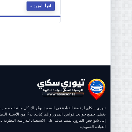
اقرأ المزيد
تيوري سكاي لرخصة القيادة في السويد يوفّر لك كل ما تحتاجه من
تغطي جميع جوانب قوانين المرور والمركبات، بدءًا من الأسئلة النظر
إلى شواخص المرور، لمساعدتك على الاستعداد للدراسة النظرية ل
القيادة السويدية.