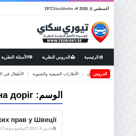
أغسطس 6, 2026
Stockholm
19°C
الرئيسية
الدروس النظرية
الأسئلة النظرية
اعمال او صيانة الطرق
الدروس
|
الأطارات الصيفية والشتوية
|
الأطفال في السيارة
الوسم:
а доріг
их прав у Швеції
مارس 8, 2022
مواضيع منوعة
0