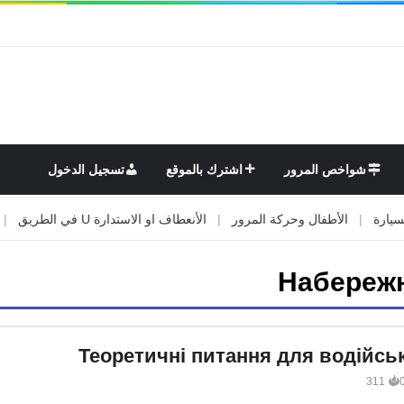
شواخص المرور
اشترك بالموقع
تسجيل الدخول
|
الأطفال وحركة المرور
|
الأنعطاف او الاستدارة U في الطريق
|
الأو
Набережн
Теоретичні питання для водійськ
311