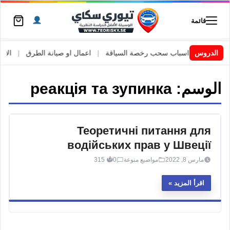
قائمة
السويد
|
الدروس
اسباب سحب رخصة السياقة
|
اعمال او صيانة الطرق
|
الأطار
الوسم:
реакція та зупинка
Теоретичні питання для
водійських прав у Швеції
مارس 8, 2022
مواضيع منوعة
0
315
اقرأ المزيد