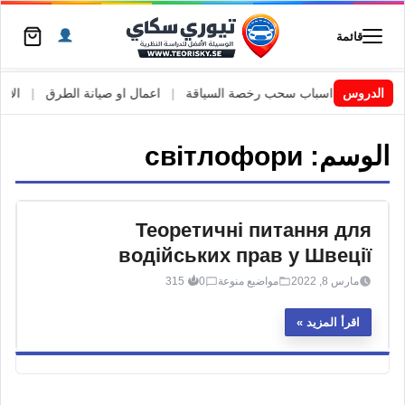
قائمة
السويد
|
الدروس
اسباب سحب رخصة السياقة
|
اعمال او صيانة الطرق
|
الأطار
الوسم:
світлофори
Теоретичні питання для
водійських прав у Швеції
مارس 8, 2022
مواضيع منوعة
0
315
اقرأ المزيد