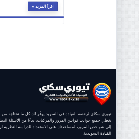
اقرأ المزيد
تيوري سكاي لرخصة القيادة في السويد يوفّر لك كل ما تحتاجه من
تغطي جميع جوانب قوانين المرور والمركبات، بدءًا من الأسئلة النظر
إلى شواخص المرور، لمساعدتك على الاستعداد للدراسة النظرية ل
القيادة السويدية.