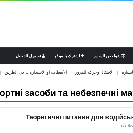
شواخص المرور
اشترك بالموقع
تسجيل الدخول
|
الأطفال وحركة المرور
|
الأنعطاف او الاستدارة U في الطريق
|
الأو
ортні засоби та небезпечні ма
Теоретичні питання для водійськ
313