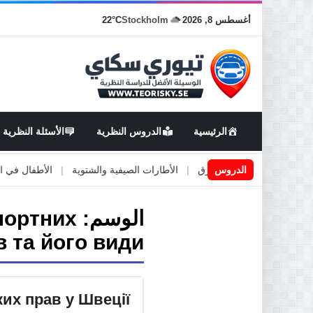
أغسطس 8, 2026
Stockholm
22°C
الرئيسية
الدروس النظرية
الأسئلة النظرية
اعمال او صيانة الطرق
الدروس
|
الأطارات الصيفية والشتوية
|
الأطفال في السيارة
الوسم:
портних
в та його види
их прав у Швеції