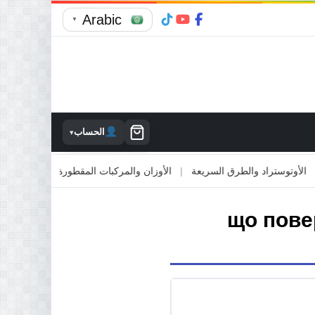
Arabic
▼
الحساب
▾
توستراد والطرق السريعة
|
الأوزان والمركبات المقطورة
|
الاصطدام بالمم
що пове