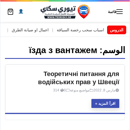
قائمة
 السويد
|
الدروس
اسباب سحب رخصة السياقة
|
اعمال او صيانة الطرق
|
الأط
الوسم:
їзда з вантажем
Теоретичні питання для
водійських прав у Швеції
مارس 8, 2022
مواضيع منوعة
0
314
اقرأ المزيد