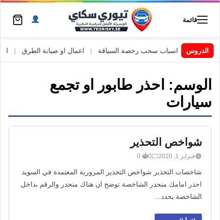
قائمة
 السويد
|
الدروس
اسباب سحب رخصة السياقة
|
اعمال او صيانة الطرق
|
الأطا
الوسم:
احذر طابور او تجمع
سيارات
شواخص التحذير
فبراير 1, 2020
0
0
شاخصات التحذير شواخص التحذير المرورية المعتمدة في السويد
احذر امامك منحدر الشاخصة توضح ان هناك منحدر والرقم بداخل
الشاخصة يحدد…