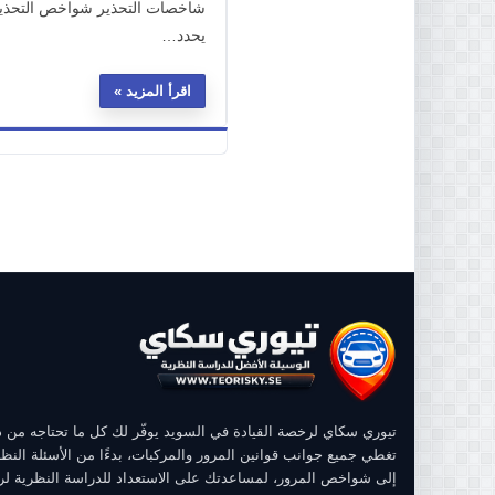
شاخصات التحذير شواخص التحذير 
يحدد…
اقرأ المزيد
تيوري سكاي لرخصة القيادة في السويد يوفّر لك كل ما تحتاجه من
تغطي جميع جوانب قوانين المرور والمركبات، بدءًا من الأسئلة النظر
إلى شواخص المرور، لمساعدتك على الاستعداد للدراسة النظرية ل