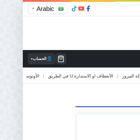
Arabic
▼
الحساب
▾
رور
|
الأنعطاف او الاستدارة U في الطريق
|
الأوتوستراد والطرق السريعة