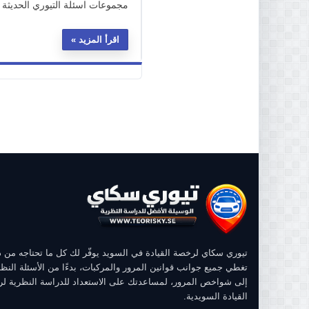
مجموعات اسئلة التيوري الحديثة :
اقرأ المزيد
تيوري سكاي لرخصة القيادة في السويد يوفّر لك كل ما تحتاجه من
تغطي جميع جوانب قوانين المرور والمركبات، بدءًا من الأسئلة النظر
إلى شواخص المرور، لمساعدتك على الاستعداد للدراسة النظرية ل
القيادة السويدية.