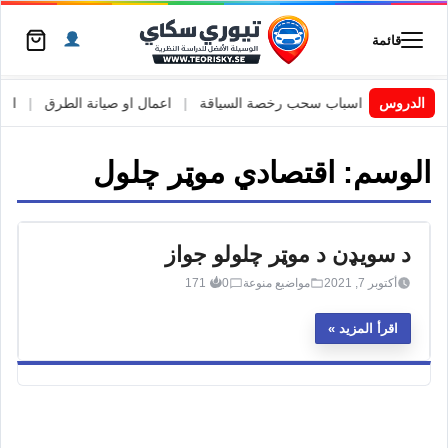
قائمة
 السويد
|
الدروس
اسباب سحب رخصة السياقة
|
اعمال او صيانة الطرق
|
الأطا
الوسم:
اقتصادي موټر چلول
د سویډن د موټر چلولو جواز
أكتوبر 7, 2021
مواضيع منوعة
0
171
اقرأ المزيد