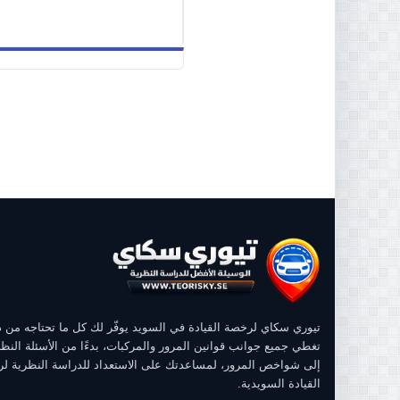
تيوري سكاي لرخصة القيادة في السويد يوفّر لك كل ما تحتاجه من
تغطي جميع جوانب قوانين المرور والمركبات، بدءًا من الأسئلة النظر
إلى شواخص المرور، لمساعدتك على الاستعداد للدراسة النظرية ل
القيادة السويدية.