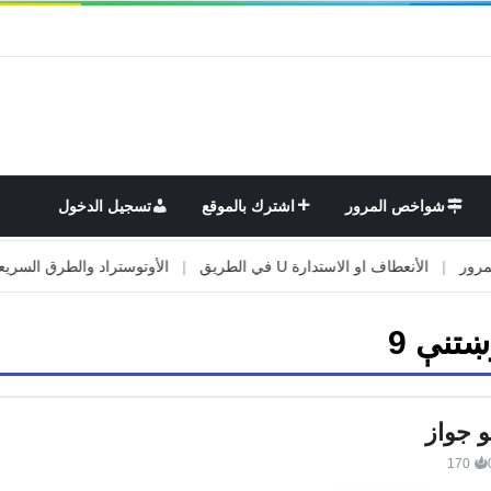
شواخص المرور
اشترك بالموقع
تسجيل الدخول
|
الأنعطاف او الاستدارة U في الطريق
|
الأوتوستراد والطرق السريعة
|
ښتنې 9
و جواز
170