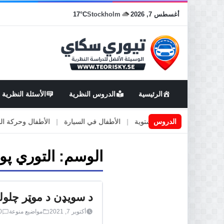
أغسطس 7, 2026
Stockholm
17°C
الرئيسية
الدروس النظرية
الأسئلة النظرية
الدروس
أطارات الصيفية والشتوية
|
الأطفال في السيارة
|
الأطفال وحركة المرور
الوسم:
التوري پو
د سویډن د موټر چلول
أكتوبر 7, 2021
مواضيع منوعة
0