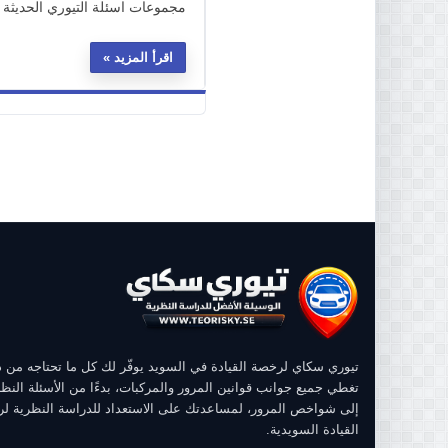
مجموعات اسئلة التيوري الحديثة :
اقرأ المزيد
تيوري سكاي لرخصة القيادة في السويد يوفّر لك كل ما تحتاجه من
تغطي جميع جوانب قوانين المرور والمركبات، بدءًا من الأسئلة النظر
إلى شواخص المرور، لمساعدتك على الاستعداد للدراسة النظرية ل
القيادة السويدية.