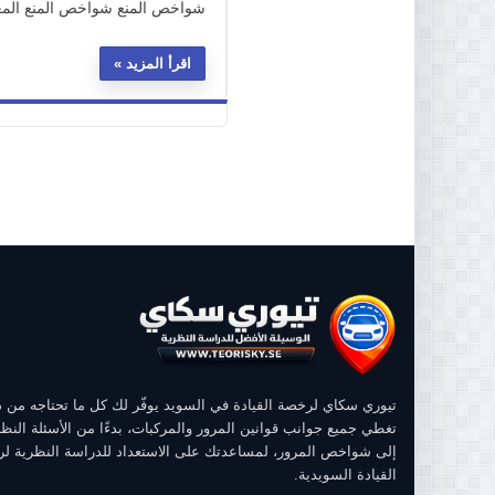
شواخص المنع شواخص المنع المعتم
اقرأ المزيد
تيوري سكاي لرخصة القيادة في السويد يوفّر لك كل ما تحتاجه من
تغطي جميع جوانب قوانين المرور والمركبات، بدءًا من الأسئلة النظر
إلى شواخص المرور، لمساعدتك على الاستعداد للدراسة النظرية ل
القيادة السويدية.