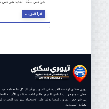
شواخص سكك الحديد شواخص سكك ا
اقرأ المزيد
تيوري سكاي لرخصة القيادة في السويد يوفّر لك كل ما تحتاجه من
تغطي جميع جوانب قوانين المرور والمركبات، بدءًا من الأسئلة النظر
إلى شواخص المرور، لمساعدتك على الاستعداد للدراسة النظرية ل
القيادة السويدية.