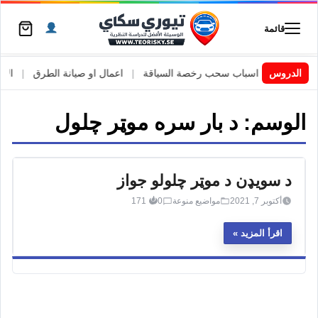
قائمة
 السويد
|
الدروس
اسباب سحب رخصة السياقة
|
اعمال او صيانة الطرق
|
الأطا
الوسم:
د بار سره موټر چلول
د سویډن د موټر چلولو جواز
أكتوبر 7, 2021
مواضيع منوعة
0
171
اقرأ المزيد