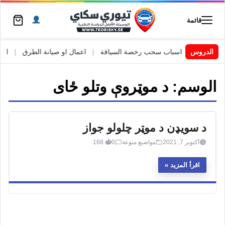
قائمة
 السويد
|
الدروس
اسباب سحب رخصة السياقة
|
اعمال او صيانة الطرق
|
الأطا
الوسم:
د موټروې وتلو ځای
د سویډن د موټر چلولو جواز
أكتوبر 7, 2021
مواضيع منوعة
0
168
اقرأ المزيد