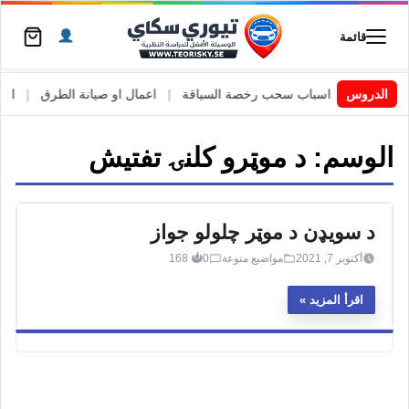
قائمة
 السويد
|
الدروس
اسباب سحب رخصة السياقة
|
اعمال او صيانة الطرق
|
الأطا
الوسم:
د موټرو کلنۍ تفتیش
د سویډن د موټر چلولو جواز
أكتوبر 7, 2021
مواضيع منوعة
0
168
اقرأ المزيد