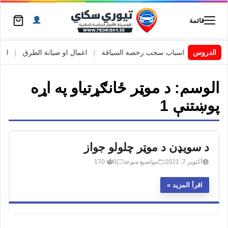
قائمة
 السويد
|
الدروس
اسباب سحب رخصة السياقة
|
اعمال او صيانة الطرق
|
الأطا
الوسم:
د موټر ځانګړتیاو په اړه
پوښتنې 1
د سویډن د موټر چلولو جواز
أكتوبر 7, 2021
مواضيع منوعة
0
170
اقرأ المزيد