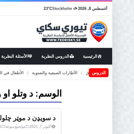
أغسطس 8, 2026
Stockholm
23°C
الرئيسية
الدروس النظرية
الأسئلة النظرية
اعمال او صيانة الطرق
الدروس
|
الأطارات الصيفية والشتوية
|
الأطفال في السيارة
الوسم:
د وتلو او 
د سویډن د موټر چلول
أكتوبر 7, 2021
مواضيع منوعة
0