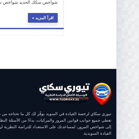
شواخص سكك الحديد شواخص سكك ا
اقرأ المزيد
تيوري سكاي لرخصة القيادة في السويد يوفّر لك كل ما تحتاجه من
تغطي جميع جوانب قوانين المرور والمركبات، بدءًا من الأسئلة النظر
إلى شواخص المرور، لمساعدتك على الاستعداد للدراسة النظرية ل
القيادة السويدية.