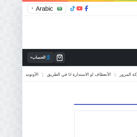
Arabic
▼
الحساب
▾
رور
|
الأنعطاف او الاستدارة U في الطريق
|
الأوتوستراد والطرق السريعة