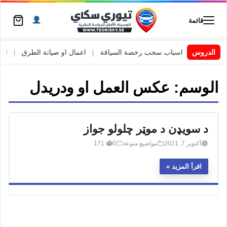
قائمة
 السويد
|
الدروس
اسباب سحب رخصة السياقة
|
اعمال او صيانة الطرق
|
الأطا
الوسم:
عکس العمل او ودریدل
د سویډن د موټر چلولو جواز
أكتوبر 7, 2021
مواضيع منوعة
0
171
اقرأ المزيد