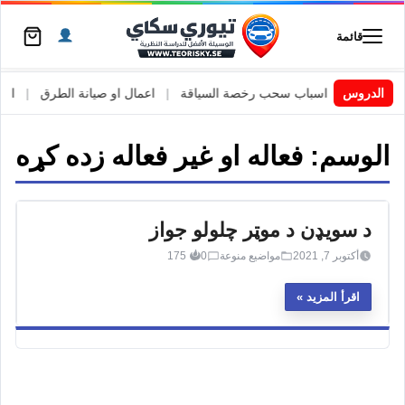
قائمة
 السويد
|
الدروس
اسباب سحب رخصة السياقة
|
اعمال او صيانة الطرق
|
الأطا
الوسم:
فعاله او غیر فعاله زده کړه
د سویډن د موټر چلولو جواز
أكتوبر 7, 2021
مواضيع منوعة
0
175
اقرأ المزيد