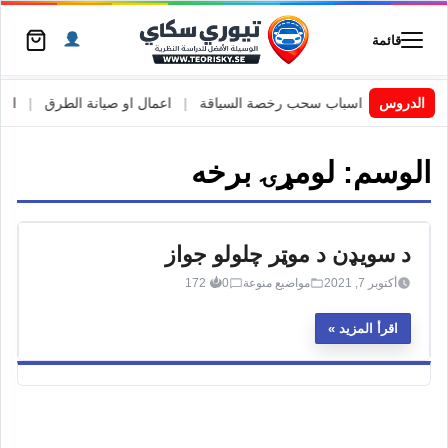
قائمة
 السويد
|
الدروس
اسباب سحب رخصة السياقة
|
اعمال او صيانة الطرق
|
الأطا
الوسم:
لومړۍ برخه
د سویډن د موټر چلولو جواز
أكتوبر 7, 2021
مواضيع منوعة
0
172
اقرأ المزيد