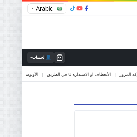
Arabic
▼
الحساب
▾
رور
|
الأنعطاف او الاستدارة U في الطريق
|
الأوتوستراد والطرق السريعة