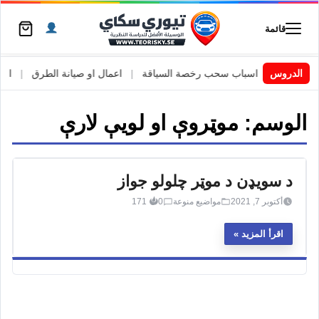
قائمة
 السويد
|
الدروس
اسباب سحب رخصة السياقة
|
اعمال او صيانة الطرق
|
الأطا
الوسم:
موټروې او لویې لارې
د سویډن د موټر چلولو جواز
أكتوبر 7, 2021
مواضيع منوعة
0
171
اقرأ المزيد