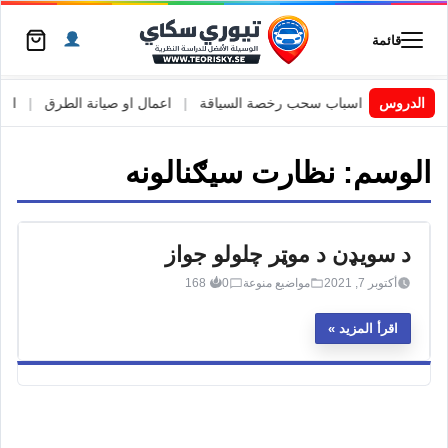
قائمة
 السويد
|
الدروس
اسباب سحب رخصة السياقة
|
اعمال او صيانة الطرق
|
الأطا
الوسم:
نظارت سیګنالونه
د سویډن د موټر چلولو جواز
أكتوبر 7, 2021
مواضيع منوعة
0
168
اقرأ المزيد