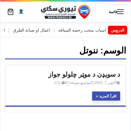
قائمة
 السويد
|
الدروس
اسباب سحب رخصة السياقة
|
اعمال او صيانة الطرق
|
الأطا
الوسم:
ننوتل
د سویډن د موټر چلولو جواز
أكتوبر 7, 2021
مواضيع منوعة
0
172
اقرأ المزيد