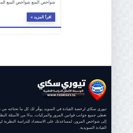
شواخص المنع شواخص المنع المعتم
اقرأ المزيد
تيوري سكاي لرخصة القيادة في السويد يوفّر لك كل ما تحتاجه من
تغطي جميع جوانب قوانين المرور والمركبات، بدءًا من الأسئلة النظر
إلى شواخص المرور، لمساعدتك على الاستعداد للدراسة النظرية ل
القيادة السويدية.