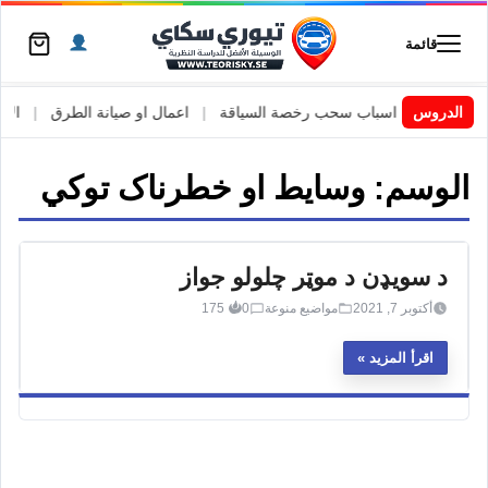
قائمة
 السويد
|
الدروس
اسباب سحب رخصة السياقة
|
اعمال او صيانة الطرق
|
الأطا
الوسم:
وسایط او خطرناک توکي
د سویډن د موټر چلولو جواز
أكتوبر 7, 2021
مواضيع منوعة
0
175
اقرأ المزيد