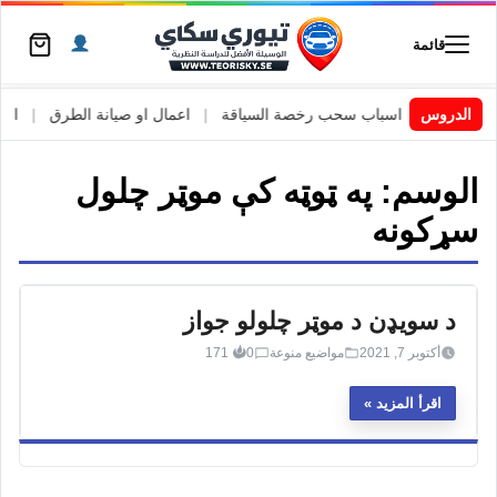
قائمة
 السويد
|
الدروس
اسباب سحب رخصة السياقة
|
اعمال او صيانة الطرق
|
الأطا
الوسم:
په ټوټه کې موټر چلول
سړکونه
د سویډن د موټر چلولو جواز
أكتوبر 7, 2021
مواضيع منوعة
0
171
اقرأ المزيد