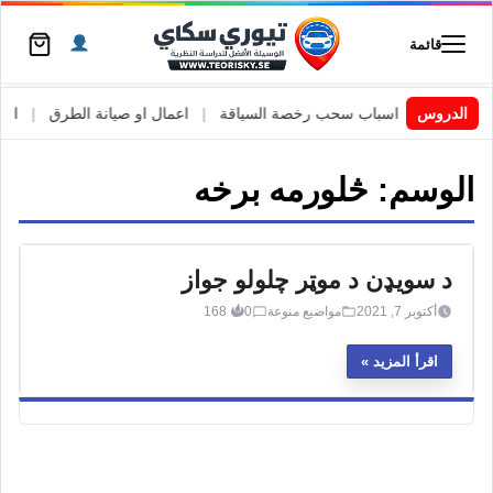
قائمة
 السويد
|
الدروس
اسباب سحب رخصة السياقة
|
اعمال او صيانة الطرق
|
الأطا
الوسم:
څلورمه برخه
د سویډن د موټر چلولو جواز
أكتوبر 7, 2021
مواضيع منوعة
0
168
اقرأ المزيد