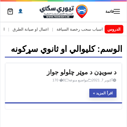
قائمة
 السويد
|
الدروس
اسباب سحب رخصة السياقة
|
اعمال او صيانة الطرق
|
الأطا
الوسم:
کلیوالي او ثانوي سړکونه
د سویډن د موټر چلولو جواز
أكتوبر 7, 2021
مواضيع منوعة
0
170
اقرأ المزيد