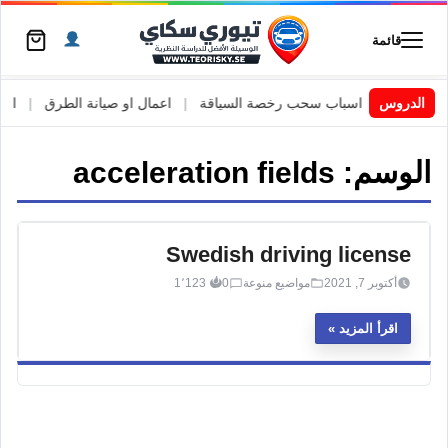
قائمة
 السويد
|
الدروس
اسباب سحب رخصة السياقة
|
اعمال او صيانة الطرق
|
الأطا
الوسم:
acceleration fields
Swedish driving license
أكتوبر 7, 2021
مواضيع منوعة
0
1٬123
اقرأ المزيد