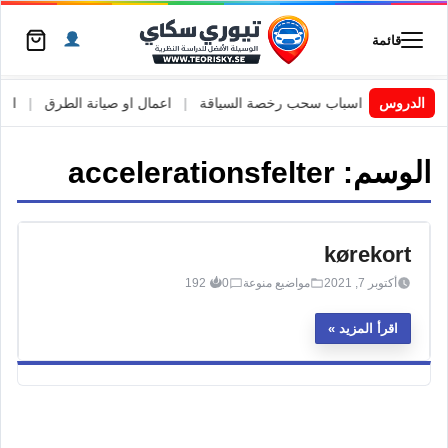
قائمة
 السويد
|
الدروس
اسباب سحب رخصة السياقة
|
اعمال او صيانة الطرق
|
الأطا
الوسم:
accelerationsfelter
kørekort
أكتوبر 7, 2021
مواضيع منوعة
0
192
اقرأ المزيد