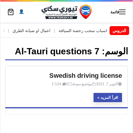
قائمة
 السويد
|
الدروس
اسباب سحب رخصة السياقة
|
اعمال او صيانة الطرق
|
الأطا
الوسم:
Al-Tauri questions 7
Swedish driving license
أكتوبر 7, 2021
مواضيع منوعة
0
1٬124
اقرأ المزيد