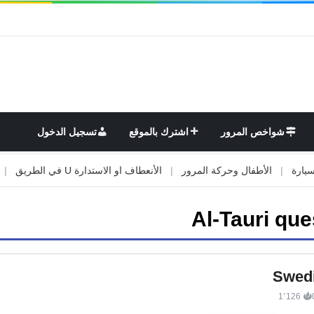
شواخص المرور
اشترك بالموقع
تسجيل الدخول
|
الأطفال وحركة المرور
|
الأنعطاف او الاستدارة U في الطريق
|
الأو
Al-Tauri que
Swedi
1٬126