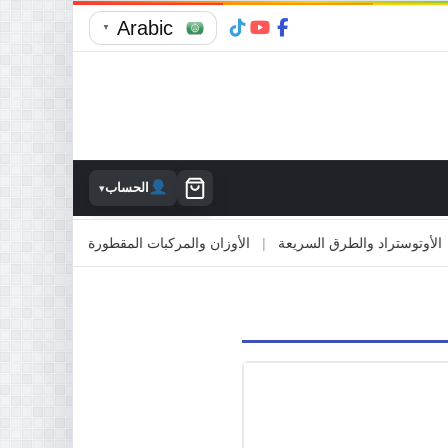
Arabic
▼
الحساب
▾
توستراد والطرق السريعة
|
الأوزان والمركبات المقطورة
|
الاصطدام بالممت